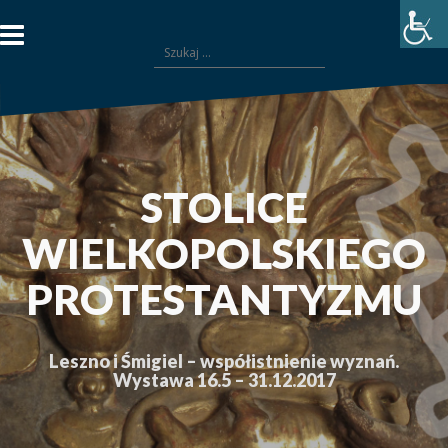
Przejdź
do
Szukaj:
treści
STOLICE
WIELKOPOLSKIEGO
PROTESTANTYZMU
Leszno i Śmigiel – współistnienie wyznań.
Wystawa 16.5 – 31.12.2017