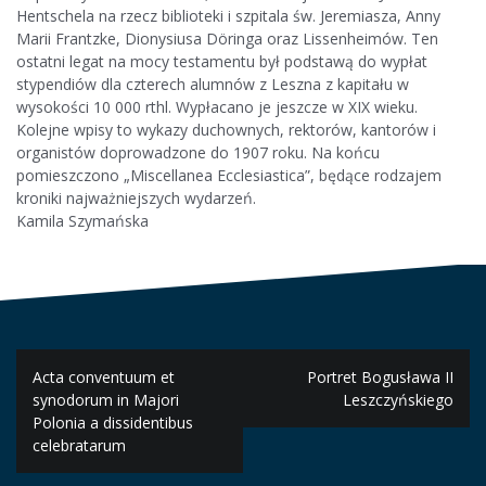
Hentschela na rzecz biblioteki i szpitala św. Jeremiasza, Anny
Marii Frantzke, Dionysiusa Döringa oraz Lissenheimów. Ten
ostatni legat na mocy testamentu był podstawą do wypłat
stypendiów dla czterech alumnów z Leszna z kapitału w
wysokości 10 000 rthl. Wypłacano je jeszcze w XIX wieku.
Kolejne wpisy to wykazy duchownych, rektorów, kantorów i
organistów doprowadzone do 1907 roku. Na końcu
pomieszczono „Miscellanea Ecclesiastica”, będące rodzajem
kroniki najważniejszych wydarzeń.
Kamila Szymańska
Nawigacja
Acta conventuum et
Portret Bogusława II
wpisu
synodorum in Majori
Leszczyńskiego
Polonia a dissidentibus
celebratarum